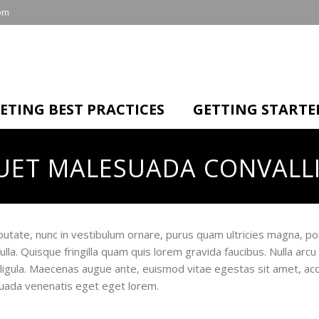
om
ETING BEST PRACTICES
GETTING STARTE
UET MALESUADA CONVALLI
putate, nunc in vestibulum ornare, purus quam ultricies magna, por
. Quisque fringilla quam quis lorem gravida faucibus. Nulla arcu q
ligula. Maecenas augue ante, euismod vitae egestas sit amet, accu
suada venenatis eget eget lorem.