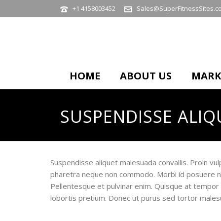
+1 4158003452
Sales@SuperFitnessSites.c
HOME
ABOUT US
MARK
SUSPENDISSE ALIQ
Suspendisse aliquet malesuada convallis. Proin vul
pharetra neque non commodo. Morbi id posuere nulla
Pellentesque et pulvinar enim. Quisque at tempor 
lobortis pretium. Donec ut purus sed tortor male