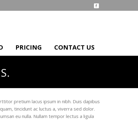
D
PRICING
CONTACT US
S.
ttitor pretium lacus ipsum in nibh. Duis dapibus
uam, tincidunt ac luctus a, viverra sed dolor.
msan eu nulla. Nullam tempor lectus a ligula