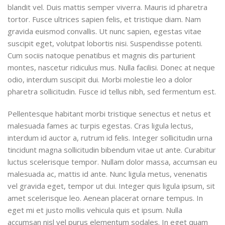
blandit vel. Duis mattis semper viverra. Mauris id pharetra
tortor. Fusce ultrices sapien felis, et tristique diam. Nam
gravida euismod convallis. Ut nunc sapien, egestas vitae
suscipit eget, volutpat lobortis nisi. Suspendisse potenti.
Cum sociis natoque penatibus et magnis dis parturient
montes, nascetur ridiculus mus. Nulla facilisi. Donec at neque
odio, interdum suscipit dui. Morbi molestie leo a dolor
pharetra sollicitudin. Fusce id tellus nibh, sed fermentum est.
Pellentesque habitant morbi tristique senectus et netus et
malesuada fames ac turpis egestas. Cras ligula lectus,
interdum id auctor a, rutrum id felis. Integer sollicitudin urna
tincidunt magna sollicitudin bibendum vitae ut ante. Curabitur
luctus scelerisque tempor. Nullam dolor massa, accumsan eu
malesuada ac, mattis id ante. Nunc ligula metus, venenatis
vel gravida eget, tempor ut dui. Integer quis ligula ipsum, sit
amet scelerisque leo. Aenean placerat ornare tempus. In
eget mi et justo mollis vehicula quis et ipsum. Nulla
accumsan nisl vel purus elementum sodales. In eget quam