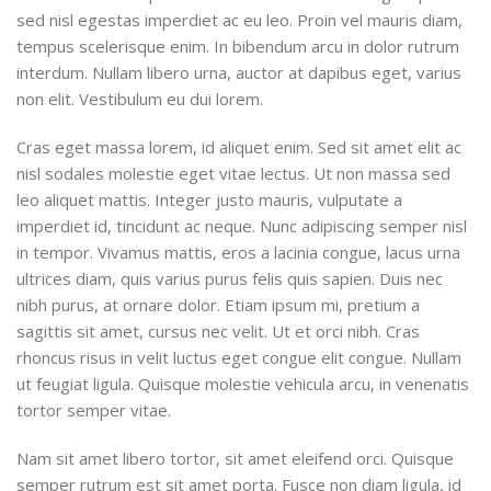
sed nisl egestas imperdiet ac eu leo. Proin vel mauris diam,
tempus scelerisque enim. In bibendum arcu in dolor rutrum
interdum. Nullam libero urna, auctor at dapibus eget, varius
non elit. Vestibulum eu dui lorem.
Cras eget massa lorem, id aliquet enim. Sed sit amet elit ac
nisl sodales molestie eget vitae lectus. Ut non massa sed
leo aliquet mattis. Integer justo mauris, vulputate a
imperdiet id, tincidunt ac neque. Nunc adipiscing semper nisl
in tempor. Vivamus mattis, eros a lacinia congue, lacus urna
ultrices diam, quis varius purus felis quis sapien. Duis nec
nibh purus, at ornare dolor. Etiam ipsum mi, pretium a
sagittis sit amet, cursus nec velit. Ut et orci nibh. Cras
rhoncus risus in velit luctus eget congue elit congue. Nullam
ut feugiat ligula. Quisque molestie vehicula arcu, in venenatis
tortor semper vitae.
Nam sit amet libero tortor, sit amet eleifend orci. Quisque
semper rutrum est sit amet porta. Fusce non diam ligula, id