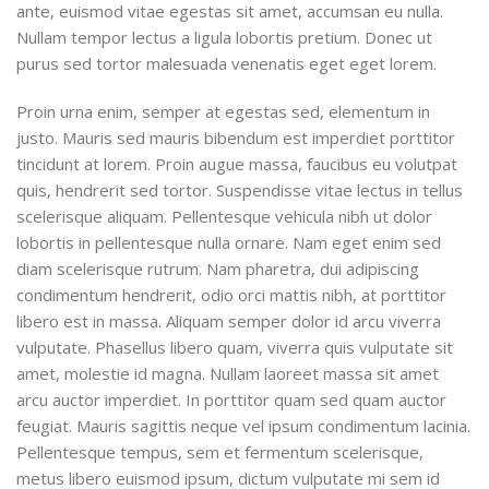
ante, euismod vitae egestas sit amet, accumsan eu nulla.
Nullam tempor lectus a ligula lobortis pretium. Donec ut
purus sed tortor malesuada venenatis eget eget lorem.
Proin urna enim, semper at egestas sed, elementum in
justo. Mauris sed mauris bibendum est imperdiet porttitor
tincidunt at lorem. Proin augue massa, faucibus eu volutpat
quis, hendrerit sed tortor. Suspendisse vitae lectus in tellus
scelerisque aliquam. Pellentesque vehicula nibh ut dolor
lobortis in pellentesque nulla ornare. Nam eget enim sed
diam scelerisque rutrum. Nam pharetra, dui adipiscing
condimentum hendrerit, odio orci mattis nibh, at porttitor
libero est in massa. Aliquam semper dolor id arcu viverra
vulputate. Phasellus libero quam, viverra quis vulputate sit
amet, molestie id magna. Nullam laoreet massa sit amet
arcu auctor imperdiet. In porttitor quam sed quam auctor
feugiat. Mauris sagittis neque vel ipsum condimentum lacinia.
Pellentesque tempus, sem et fermentum scelerisque,
metus libero euismod ipsum, dictum vulputate mi sem id