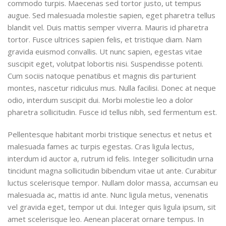
commodo turpis. Maecenas sed tortor justo, ut tempus
augue. Sed malesuada molestie sapien, eget pharetra tellus
blandit vel. Duis mattis semper viverra. Mauris id pharetra
tortor. Fusce ultrices sapien felis, et tristique diam. Nam
gravida euismod convallis. Ut nunc sapien, egestas vitae
suscipit eget, volutpat lobortis nisi. Suspendisse potenti.
Cum sociis natoque penatibus et magnis dis parturient
montes, nascetur ridiculus mus. Nulla facilisi. Donec at neque
odio, interdum suscipit dui. Morbi molestie leo a dolor
pharetra sollicitudin. Fusce id tellus nibh, sed fermentum est.
Pellentesque habitant morbi tristique senectus et netus et
malesuada fames ac turpis egestas. Cras ligula lectus,
interdum id auctor a, rutrum id felis. Integer sollicitudin urna
tincidunt magna sollicitudin bibendum vitae ut ante. Curabitur
luctus scelerisque tempor. Nullam dolor massa, accumsan eu
malesuada ac, mattis id ante. Nunc ligula metus, venenatis
vel gravida eget, tempor ut dui. Integer quis ligula ipsum, sit
amet scelerisque leo. Aenean placerat ornare tempus. In