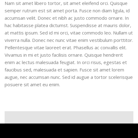
Nam sit amet libero tortor, sit amet eleifend orci. Quisque
semper rutrum est sit amet porta. Fusce non diam ligula, id
accumsan velit. Donec et nibh ac justo commodo ornare. In
hac habitasse platea dictumst. Suspendisse at mauris dolor,
at mattis ipsum. Sed id mi orci, vitae commodo leo. Nullam ut
viverra nulla. Donec nec nunc vitae enim vestibulum porttitor.
Pellentesque vitae laoreet erat. Phasellus ac convallis elit.
Vivamus in mi et justo facilisis ornare. Quisque hendrerit
enim ac lectus malesuada feugiat. In orci risus, egestas et
faucibus sed, malesuada et sapien. Fusce sit amet lorem
augue, nec accumsan nunc. Sed id augue a tortor scelerisque
posuere sit amet eu enim.