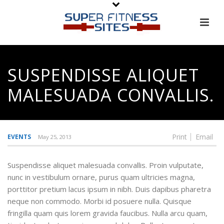
SUSPENDISSE ALIQUET
MALESUADA CONVALLIS.
Print
Email
EVENTS
May 25, 2013
Suspendisse aliquet malesuada convallis. Proin vulputate,
nunc in vestibulum ornare, purus quam ultricies magna,
porttitor pretium lacus ipsum in nibh. Duis dapibus pharetra
neque non commodo. Morbi id posuere nulla. Quisque
fringilla quam quis lorem gravida faucibus. Nulla arcu quam,