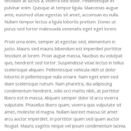
tincidunt ac luctus a, viverra sed dolor. Pellentesque et
pulvinar enim. Quisque at tempor ligula. Maecenas augue
ante, euismod vitae egestas sit amet, accumsan eu nulla.
Nullam tempor lectus a ligula lobortis pretium. Donec ut
purus sed tortor malesuada venenatis eget eget lorem.
Proin urna enim, semper at egestas sed, elementum in
justo. Mauris sed mauris bibendum est imperdiet porttitor
tincidunt at lorem. Proin augue massa, faucibus eu volutpat
quis, hendrerit sed tortor. Suspendisse vitae lectus in tellus
scelerisque aliquam. Pellentesque vehicula nibh ut dolor
lobortis in pellentesque nulla ornare. Nam eget enim sed
diam scelerisque rutrum. Nam pharetra, dui adipiscing
condimentum hendrerit, odio orci mattis nibh, at porttitor
libero est in massa. Aliquam semper dolor id arcu viverra
vulputate. Phasellus libero quam, viverra quis vulputate sit
amet, molestie id magna. Nullam laoreet massa sit amet
arcu auctor imperdiet. In porttitor quam sed quam auctor
feugiat. Mauris sagittis neque vel ipsum condimentum lacinia.